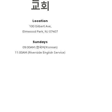
Location
100 Gilbert Ave,
Elmwood Park, NJ 07407
Sundays
09:00AM (한국어/Korean)
11:00AM (Riverside English Service)
02:00PM (한국어/Korean)
Members
Reimbursement
​케어모임 나눔서
케어모임 질문지
Terms & Conditions
Privacy Policy
Accessibility Statement