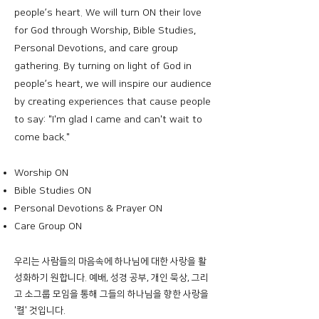
people’s heart. We will turn ON their love
for God through Worship, Bible Studies,
Personal Devotions, and care group
gathering. By turning on light of God in
people’s heart, we will inspire our audience
by creating experiences that cause people
to say: "I'm glad I came and can't wait to
come back."
Worship ON
Bible Studies ON
Personal Devotions & Prayer ON
Care Group ON
우리는 사람들의 마음속에 하나님에 대한 사랑을 활
성화하기 원합니다. 예배, 성경 공부, 개인 묵상, 그리
고 소그룹 모임을 통해 그들의 하나님을 향한 사랑을
'켤' 것입니다.