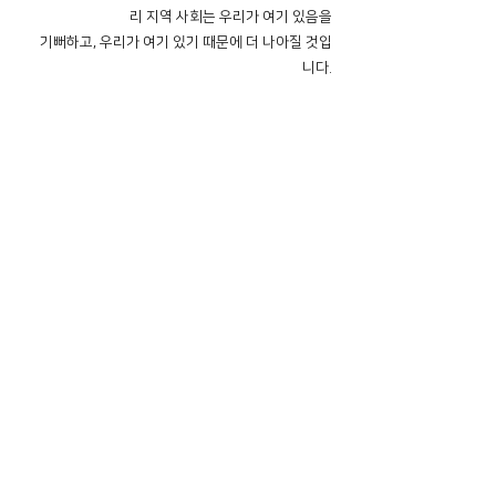
리 지역 사회는 우리가 여기 있음을
기뻐하고, 우리가 여기 있기 때문에 더 나아질 것입
니다.
Location
100 Gilbert Ave,
Elmwood Park, NJ 07407
Sundays
09:00AM (한국어/Korean)
11:00AM (Riverside English Service)
02:00PM (한국어/Korean)
Members