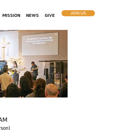
JOIN US
MISSION
NEWS
GIVE
0AM
rson)