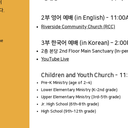
이
다.
2부 영어 예배 (in English) - 11:0
Riverside Community Church (RCC)
me
3부 한국어 예배 (in Korean) – 2:0
2층 본당 2nd Floor Main Sanctuary (In-pe
YouTube Live
Children and Youth Church -
11
Pre-K Ministry (age of 2–4)
Lower Elementary Ministry (K–2nd grade)
Upper Elementary Ministry (3rd–5th grade)
Jr. High School (6th–8th grade)
High School (9th–12th grade)