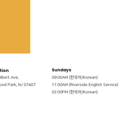
Sundays
tion
ilbert Ave,
09:00AM (한국어/Korean)
od Park, NJ 07407
11:00AM (Riverside English Service)
02:00PM (한국어/Korean)