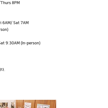
/Thurs 8PM
ri 6AM/ Sat 7AM
rson)
 Sat 9:30AM (In-person)
니다.