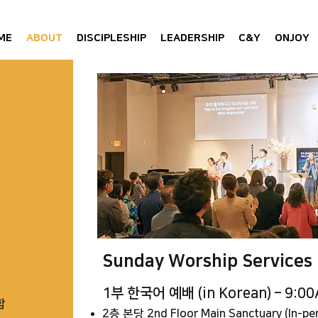
ME
ABOUT
DISCIPLESHIP
LEADERSHIP
C&Y
ONJOY
Sunday Worship Services
1부 한국어 예배 (in Korean) – 9:0
함
2층 본당 2nd Floor Main Sanctuary (In-pe