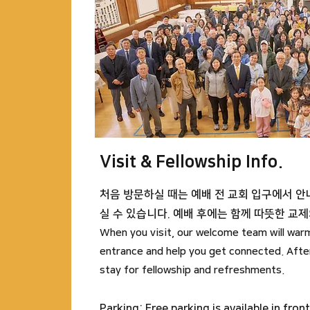
Visit & Fellowship Info.
처음 방문하실 때는 예배 전 교회 입구에서 
실 수 있습니다. 예배 후에는 함께 따뜻한 교
When you visit, our welcome team will war
entrance and help you get connected. After
stay for fellowship and refreshments.
Parking:
Free parking is available in front