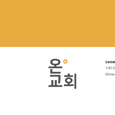
Loca
100 G
Elmwo