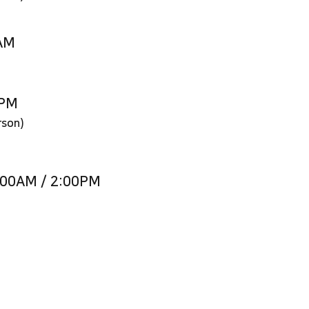
0AM
0PM
rson)
:00AM / 2:00PM