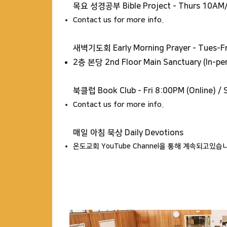
​목요 성경공부 Bible Project
- Thurs 10AM
Contact us for more info.​
새벽기도회 Early Morning Prayer - Tues-F
2층 본당 2nd Floor Main Sanctuary (In-pe
북클럽 Book Club
- Fri 8:00PM (Online) /
Contact us for more info.
매일 아침 묵상 Daily Devotions
온도교회 YouTube Channel을 통해 계속되고있습