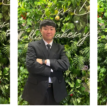
최호준
​
친
선교위원회