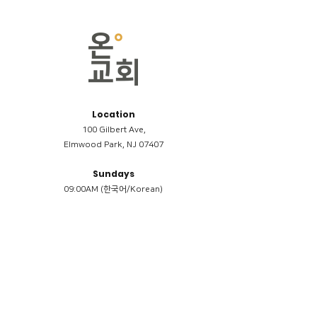
Location
100 Gilbert Ave,
Elmwood Park, NJ 07407
Sundays
09:00AM (한국어/Korean)
11:00AM (Riverside English Service)
02:00PM (한국어/Korean)
Members
Reimbursement
​케어모임 나눔서
케어모임 질문지
Terms & Conditions